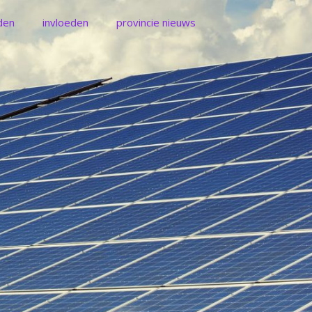
jden
invloeden
provincie nieuws