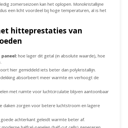
volledig zomerseizoen kan het oplopen. Monokristallijne
us een licht voordeel bij hoge temperaturen, al is het
het hitteprestaties van
loeden
 paneel:
hoe lager dit getal (in absolute waarde), hoe
.
oort hier gemiddeld iets beter dan polykristallijn.
dekking absorbeert meer warmte en verhoogt de
len met ruimte voor luchtcirculatie blijven aantoonbaar
re daken zorgen voor betere luchtstroom en lagere
goede achterkant geleidt warmte beter af.
:
moderne halfcel-panelen (half-cut cells) genereren