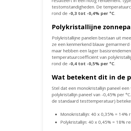
resulteert in een hoog rendement: typi
testomstandigheden. De temperatuurcoë
rond de
-0,3 tot -0,4% per °C
.
Polykristallijne zonnep
Polykristallijne panelen bestaan uit mee
ze een kenmerkend blauw gemarmerd uite
maar hebben een lager basisrendement
temperatuurcoëfficiënt van polykristalli
rond de
-0,4 tot -0,5% per °C
.
Wat betekent dit in de p
Stel dat een monokristallijn paneel ee
polykristallijn paneel van -0,45% per 
de standaard testtemperatuur) beteke
Monokristallijn: 40 x 0,35% = 14%
Polykristallijn: 40 x 0,45% = 18% 