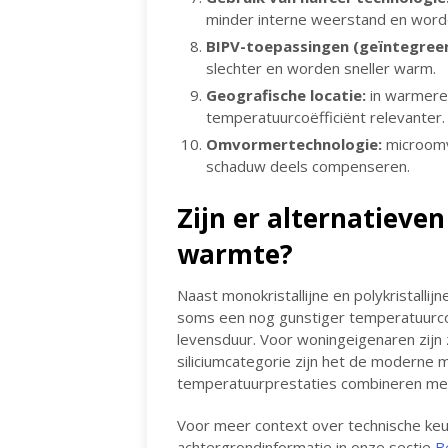
minder interne weerstand en word
BIPV-toepassingen (geïntegree
slechter en worden sneller warm.
Geografische locatie:
in warmere 
temperatuurcoëfficiënt relevanter.
Omvormertechnologie:
microomvo
schaduw deels compenseren.
Zijn er alternatieve
warmte?
Naast monokristallijne en polykristalli
soms een nog gunstiger temperatuurco
levensduur. Voor woningeigenaren zijn z
siliciumcategorie zijn het de moderne
temperatuurprestaties combineren me
Voor meer context over technische keuz
achtergrondinformatie in onze sectie
B