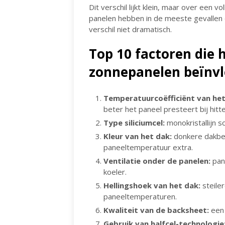
Dit verschil lijkt klein, maar over een 
panelen hebben in de meeste gevallen d
verschil niet dramatisch.
Top 10 factoren die 
zonnepanelen beïnv
Temperatuurcoëfficiënt van het
beter het paneel presteert bij hitte
Type siliciumcel:
monokristallijn sc
Kleur van het dak:
donkere dakbe
paneeltemperatuur extra.
Ventilatie onder de panelen:
pane
koeler.
Hellingshoek van het dak:
steile
paneeltemperaturen.
Kwaliteit van de backsheet:
een 
Gebruik van halfcel-technologie