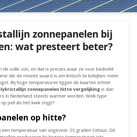
stallijn zonnepanelen bij
n: wat presteert beter?
n de volle zon, en dat is precies waar ze voor bedoeld
ame die de moeite waard is om kritisch te bekijken: meer
st. Bij hoge temperaturen liggen de kaarten echter
lykristallijn zonnepanelen hitte vergelijking
is dan
ers in Nederland steeds warmer worden. Welk type
p peil als het kwik stijgt?
anelen op hitte?
j een temperatuur van ongeveer 25 graden Celsius. Dit
iumcellen produceren bij hogere temperaturen iets