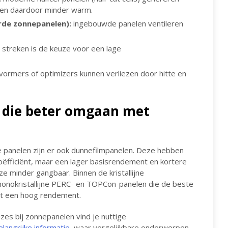
en daardoor minder warm.
rde zonnepanelen):
ingebouwde panelen ventileren
streken is de keuze voor een lage
rmers of optimizers kunnen verliezen door hitte en
n die beter omgaan met
jne panelen zijn er ook dunnefilmpanelen. Deze hebben
ëfficiënt, maar een lager basisrendement en kortere
e minder gangbaar. Binnen de kristallijne
 monokristallijne PERC- en TOPCon-panelen die de beste
t een hoog rendement.
es bij zonnepanelen vind je nuttige
elangrijke informatie
, waar vergelijkbare onderwerpen