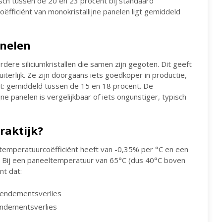
sch tussen de 20 en 23 procent bij standaard
fficiënt van monokristallijne panelen ligt gemiddeld
anelen
rdere siliciumkristallen die samen zijn gegoten. Dit geeft
rlijk. Ze zijn doorgaans iets goedkoper in productie,
: gemiddeld tussen de 15 en 18 procent. De
jne panelen is vergelijkbaar of iets ongunstiger, typisch
raktijk?
n temperatuurcoëfficiënt heeft van -0,35% per °C en een
°C. Bij een paneeltemperatuur van 65°C (dus 40°C boven
nt dat:
 rendementsverlies
rendementsverlies