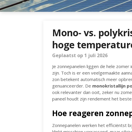
Mono- vs. polykri
hoge temperature
Geplaatst op 1 juli 2026
Je zonnepanelen liggen de hele zomer i
zijn. Toch is er een veelgemaakte aann
zon betekent automatisch meer opbreng
genuanceerder. De
monokristallijn po
ook relevanter dan ooit, zeker nu zom
paneel houdt zijn rendement het beste o
Hoe reageren zonnep
Zonnepanelen werken het efficiëntst bi
klinkt misschien verrassend, maar silic