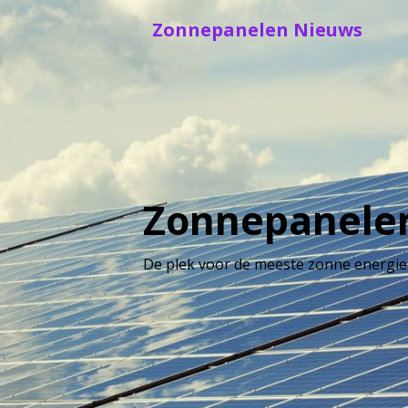
Skip
Zonnepanelen Nieuws
to
content
Zonnepanele
De plek voor de meeste zonne energie